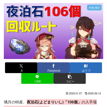
特産-璃月
X
Facebook
はてブ
LINE
コピー
2023.01.07
2025.06.13
璃月の特産、
夜泊石(よどまりいし)「106個」
の入手場