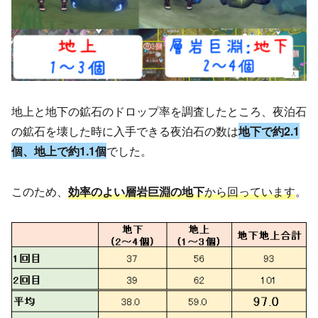
地上と地下の鉱石のドロップ率を調査したところ、夜泊石
の鉱石を壊した時に入手できる夜泊石の数は
地下で約2.1
個、地上で約1.1個
でした。
このため、
効率のよい層岩巨淵の地下
から回っています
。