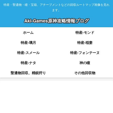
特産・聖遺物・瞳・宝箱、アチーブメントなどの回収ルートマップ画像を見れ
ます。
Aki-Games原神攻略情報ブログ
ホーム
特産-モンド
特産-璃月
特産-稲妻
特産-スメール
特産-フォンテーヌ
特産-ナタ
神の瞳
聖遺物回収、精鋭狩り
その他回収物