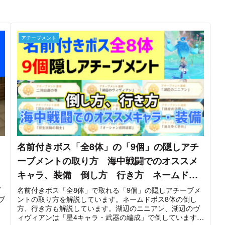
アチーブメント
名前付きボス「全8体」の「9個」の隠しアチ
ーブメントの取り方 海中戦闘でのオススメ
キャラ、装備 倒し方 行き方 ネームドボ
ス 湖辺のヴィヴィアン 貴重な宝箱 フォ
ブ
名前付きボス「全8体」で取れる「9個」の隠しアチーブメ
ブ
ントの取り方を解説しています。ネームドボス8体の倒し
ンテーヌ【ver4.0攻略】 原神
名
方、行き方も解説しています。湖辺のニニアン、湖辺のヴ
ィヴィアンは「星4キャラ・武器の編成」で倒しています。