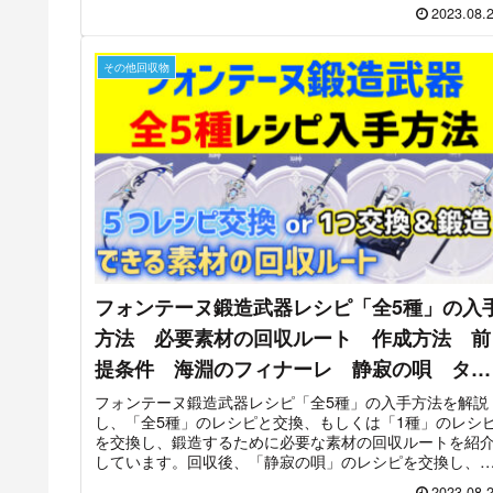
2023.08.
その他回収物
フォンテーヌ鍛造武器レシピ「全5種」の入
方法 必要素材の回収ルート 作成方法 前
提条件 海淵のフィナーレ 静寂の唄 タイ
タル・シャドー 正義の報酬 純水流華 萃
フォンテーヌ鍛造武器レシピ「全5種」の入手方法を解説
し、「全5種」のレシピと交換、もしくは「1種」のレシ
凝晶 【ver4.0攻略】 原神
を交換し、鍛造するために必要な素材の回収ルートを紹
しています。回収後、「静寂の唄」のレシピを交換し、
造しています。
2023.08.