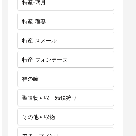
特産-璃月
特産-稲妻
特産-スメール
特産-フォンテーヌ
神の瞳
聖遺物回収、精鋭狩り
その他回収物
アチーブメント