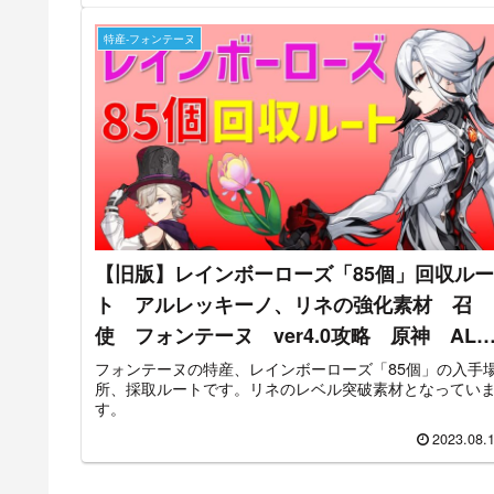
特産-フォンテーヌ
【旧版】レインボーローズ「85個」回収ルー
ト アルレッキーノ、リネの強化素材 召
使 フォンテーヌ ver4.0攻略 原神 ALL
85 Rainbow Rose Locations Genshin
フォンテーヌの特産、レインボーローズ「85個」の入手
所、採取ルートです。リネのレベル突破素材となってい
す。
2023.08.