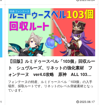
特産-フォンテーヌ
【旧版】ルミドゥースベル「103個」回収ルー
ト シュヴルーズ、リネットの強化素材 フ
ォンテーヌ ver4.0攻略 原神 ALL 103
Lumidouce Bell Locations Genshin
フォンテーヌの特産、ルミドゥースベル「103個」の入手
と
場所、採取ルートです。リネットのレベル突破素材となっ
ヌ
ています。
21
2023.08.17