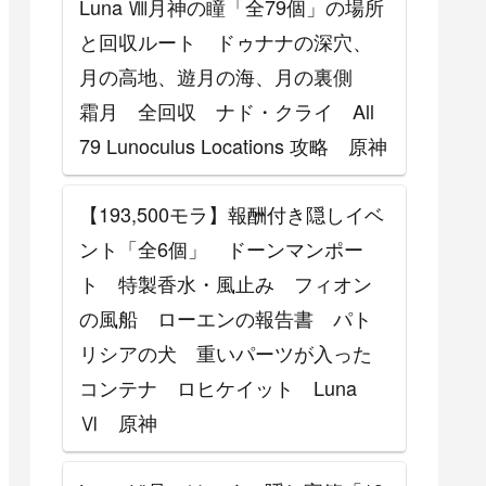
Luna Ⅷ月神の瞳「全79個」の場所
と回収ルート ドゥナナの深穴、
月の高地、遊月の海、月の裏側
霜月 全回収 ナド・クライ All
79 Lunoculus Locations 攻略 原神
【193,500モラ】報酬付き隠しイベ
ント「全6個」 ドーンマンポー
ト 特製香水・風止み フィオン
の風船 ローエンの報告書 パト
リシアの犬 重いパーツが入った
コンテナ ロヒケイット Luna
Ⅵ 原神