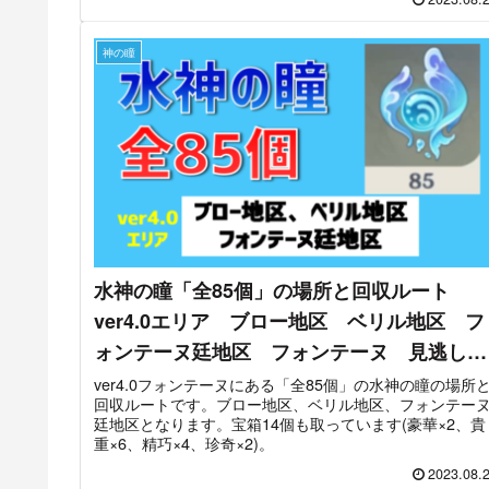
神の瞳
水神の瞳「全85個」の場所と回収ルート
ver4.0エリア ブロー地区 ベリル地区 フ
ォンテーヌ廷地区 フォンテーヌ 見逃しチ
ェック ギミック解説 【ver4.0攻略】 原
ver4.0フォンテーヌにある「全85個」の水神の瞳の場所
回収ルートです。ブロー地区、ベリル地区、フォンテー
神 Genshin
廷地区となります。宝箱14個も取っています(豪華×2、貴
重×6、精巧×4、珍奇×2)。
2023.08.