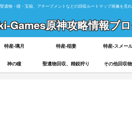
聖遺物・瞳・宝箱、アチーブメントなどの回収ルートマップ画像を見れ
ki-Games原神攻略情報ブ
特産-璃月
特産-稲妻
特産-スメー
神の瞳
聖遺物回収、精鋭狩り
その他回収物