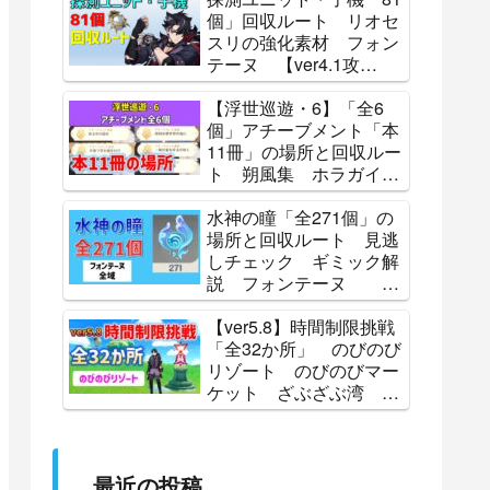
Lunoculus Locations 攻
個」回収ルート リオセ
略 原神
スリの強化素材 フォン
テーヌ 【ver4.1攻
略】 探索 原神 ALL
81 Subdetection Unit
【浮世巡遊・6】「全6
Locations Genshin
個」アチーブメント「本
11冊」の場所と回収ルー
ト 朔風集 ホラガイの
残響 蒼星フェイ史略
怪盗レッド・ミラーの伝
水神の瞳「全271個」の
説 辺境夜話 北の果
場所と回収ルート 見逃
て、祈りの歌 Luna
しチェック ギミック解
Ⅳ 攻略 原神
説 フォンテーヌ
【攻略】 原神
Genshin
【ver5.8】時間制限挑戦
「全32か所」 のびのび
リゾート のびのびマー
ケット ざぶざぶ湾 ひ
ゅうひゅう丘 パイン
峠 ティティ島 パイン
町 チョコタスタウン
見逃しチェック 原神
最近の投稿