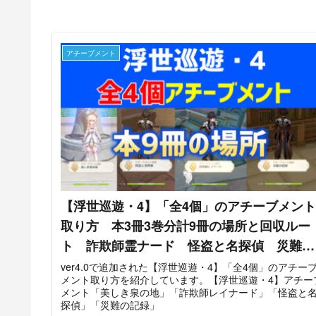
アチーブメント
【浮世巡遊・4】「全4個」のアチーブメント
取り方 本3冊3巻分計9冊の場所と回収ルー
ト 詐欺師霊ナード 怪盗と名探偵 災難の
記録 美しき泉の地 フォンテーヌ
ver4.0で追加された【浮世巡遊・4】「全4個」のアチー
メント取り方を紹介しています。【浮世巡遊・4】アチー
【ver4.0攻略】 原神
メント「美しき泉の地」「詐欺師レイナード」「怪盗と
探偵」「災難の記録」