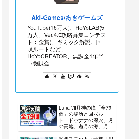
Aki-Games/あきゲームズ
YouTube(18万人)、HoYoLAB(5
万人、Ver.4.0攻略募集コンテス
ト：金賞)、ギミック解説、回
収ルートなど、
HoYoCREATOR、無課金1年半
→微課金
Luna Ⅷ月神の瞳「全79
個」の場所と回収ルー
ト ドゥナナの深穴、月
の高地、遊月の海、月の
裏側 霜月 全回収 ナ
ド・クライ All 79
探測ユニット・子機「81