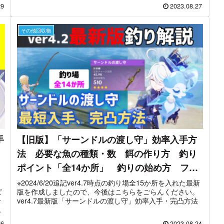
貴重な宝箱を5個取っています。回収後、「静寂の唄」のレ
29
2023.08.27
シピを交換し、鍛造しています。
その他回収物
手
【旧版】「サーンドルの渡し守」効率入手方
法 必要な魚の種類・数 餌の作り方 釣り
ポイント「全14か所」 釣りの始め方 フリ
ーナ 武器 無課金最適 フォンテーヌ
※2024/6/20追記ver4.7時点の釣り場全15か所を入れた最新
ピ
版を作成しましたので、今後はこちらをごらんください。
【ver4.2攻略】 原神
介
ver4.7最新版「サーンドルの渡し守」効率入手・完凸方法
鍛
26
2023.08.24