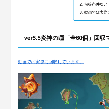
前提条件など
動画では実際
ver5.5炎神の瞳「全60個」回
動画では実際に回収しています。