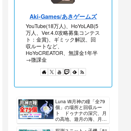
Aki-Games/あきゲームズ
YouTube(18万人)、HoYoLAB(5
万人、Ver.4.0攻略募集コンテス
ト：金賞)、ギミック解説、回
収ルートなど、
HoYoCREATOR、無課金1年半
→微課金
Luna Ⅷ月神の瞳「全79
個」の場所と回収ルー
ト ドゥナナの深穴、月
の高地、遊月の海、月の
裏側 霜月 全回収 ナ
ド・クライ All 79
探測ユニット・子機「81