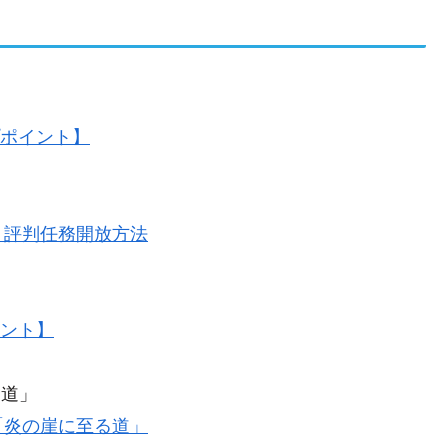
プポイント】
・評判任務開放方法
イント】
る道」
「炎の崖に至る道」