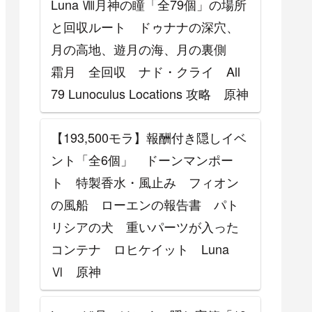
Luna Ⅷ月神の瞳「全79個」の場所
と回収ルート ドゥナナの深穴、
月の高地、遊月の海、月の裏側
霜月 全回収 ナド・クライ All
79 Lunoculus Locations 攻略 原神
【193,500モラ】報酬付き隠しイベ
ント「全6個」 ドーンマンポー
ト 特製香水・風止み フィオン
の風船 ローエンの報告書 パト
リシアの犬 重いパーツが入った
コンテナ ロヒケイット Luna
Ⅵ 原神