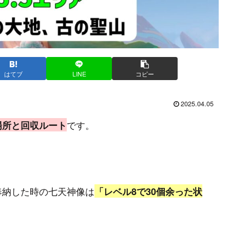
はてブ
LINE
コピー
2025.04.05
です。
の場所と回収ルート
個)を奉納した時の七天神像は
「レベル8で30個余った状