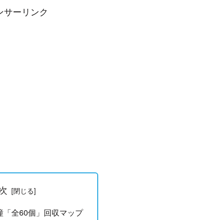
ンサーリンク
次
神の瞳「全60個」回収マップ