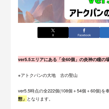
X
Facebook
ver5.5エリアにある「全60個」の炎神の瞳
※アトクパンの大地 古の聖山
ver5.5時点の全222個(108個＋54個＋60
となります。
態」