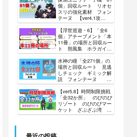
Lunoculus Locations 攻
個」回収ルート リオセ
略 原神
スリの強化素材 フォン
テーヌ 【ver4.1攻
略】 探索 原神 ALL
81 Subdetection Unit
【浮世巡遊・6】「全6
Locations Genshin
個」アチーブメント「本
11冊」の場所と回収ルー
ト 朔風集 ホラガイの
残響 蒼星フェイ史略
怪盗レッド・ミラーの伝
水神の瞳「全271個」の
説 辺境夜話 北の果
場所と回収ルート 見逃
て、祈りの歌 Luna
しチェック ギミック解
Ⅳ 攻略 原神
説 フォンテーヌ
【攻略】 原神
Genshin
【ver5.8】時間制限挑戦
「全32か所」 のびのび
リゾート のびのびマー
ケット ざぶざぶ湾 ひ
ゅうひゅう丘 パイン
峠 ティティ島 パイン
町 チョコタスタウン
見逃しチェック 原神
最近の投稿