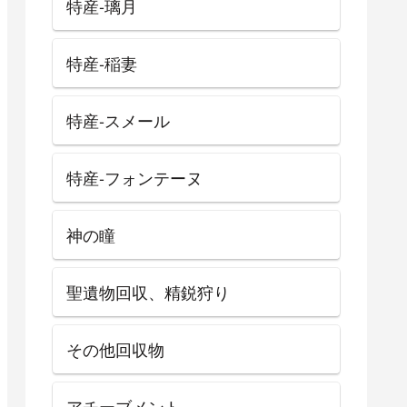
特産-璃月
特産-稲妻
特産-スメール
特産-フォンテーヌ
神の瞳
聖遺物回収、精鋭狩り
その他回収物
アチーブメント