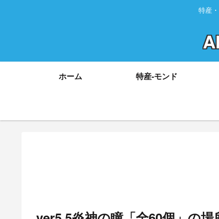
特産・
A
ホーム
特産-モンド
ver5.5炎神の瞳「全60個」