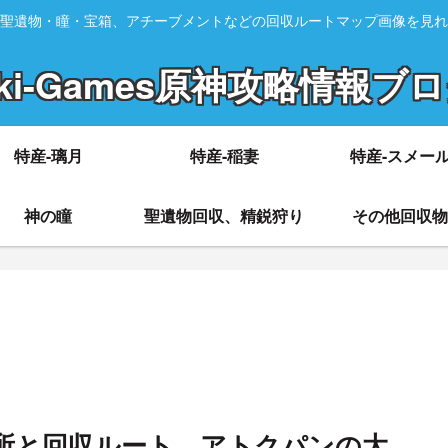
聖遺物・瞳・宝箱、アチーブメントなどの回収ルートマップ画像を見れ
ki-Games原神攻略情報ブ
特産-璃月
特産-稲妻
特産-スメー
神の瞳
聖遺物回収、精鋭狩り
その他回収物
の場所と回収ルート アトクパンの大