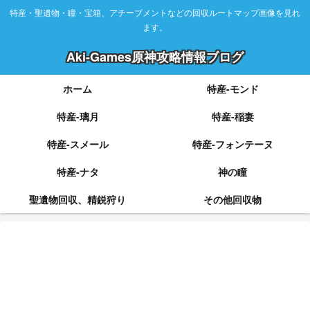
特産・聖遺物・瞳・宝箱、アチーブメントなどの回収ルートマップ画像を見れ
ます。
Aki-Games原神攻略情報ブログ
ホーム
特産-モンド
特産-璃月
特産-稲妻
特産-スメール
特産-フォンテーヌ
特産-ナタ
神の瞳
聖遺物回収、精鋭狩り
その他回収物