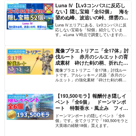
Luna Ⅳ【Lv3コンパスに反応し
その他回収物
ない】隠し宝箱「全52個」 海を
望めぬ峰、波追いの峠、煙雲の
山 ナド・クライ 世界任務で出
Luna Ⅳエリアにある、Lv3コンパスに反
るタイプを含む 月のトレジャー
応しない宝箱を「52個」紹介していま
す。※Luna Ⅴ時点で調査していますの
コンパス 原神 攻略
で、今後反応する対象が変わる可能性が
あります。
魔像プラエトリアニ「全17体」討
その他回収物
伐ルート 赤月のシルエットの育
成素材 砕けた剣の柄、折れた剣
の柄、光揺らぐ剣の柄 アルレッ
魔像プラエトリアニ「全17体」討伐ルー
キーノ武器 召使 フォンテー
トです。アルレッキーノ武器「赤月のシ
ルエット」の強化素材「砕けた剣の柄」
ヌ ver4.6攻略 原神 Genshin
「折れた剣の柄」「光揺らぐ剣の柄」を
ドロップします。
【193,500モラ】報酬付き隠しイ
その他回収物
ベント「全6個」 ドーンマンポ
ート 特製香水・風止み フィオ
ンの風船 ローエンの報告書 パ
ドーンマンポートの隠しイベント「全6
トリシアの犬 重いパーツが入っ
個」です。全てクリアで「193,500モラと
大英雄の経験18個」貰えます。
たコンテナ ロヒケイット
Luna Ⅵ 原神