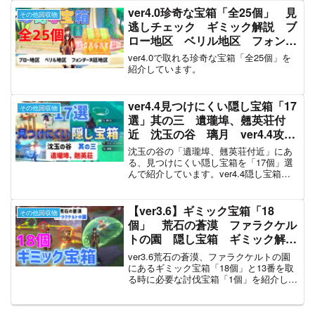
ver4.0珍奇な宝箱「全25個」 見
その他回収物
逃しチェック ギミック解説 ブ
ロー地区 ベリル地区 フォンテ
ーヌ廷地区 隠し宝箱 フォンテ
ver4.0で取れる珍奇な宝箱「全25個」を
ーヌ 【ver4.0攻略】 原神
紹介しています。
ver4.4見つけにくい隠し宝箱「17
その他回収物
選」其の三 遺瓏埠、翹英荘付
近 沈玉の谷 璃月 ver4.4攻
略 原神
沈玉の谷の「遺瓏埠、翹英荘付近」にあ
る、見つけにくい隠し宝箱を「17個」選
んで紹介しています。ver4.4隠し宝箱動
画の第三弾です。
【ver3.6】ギミック宝箱「18
その他回収物
個」 荒石の蒼漠 ファラクケル
トの園 隠し宝箱 ギミック解
説 見逃しチェック 隠し宝箱
ver3.6荒石の蒼漠、ファラクケルトの園
松明 霊光カゲロウ 灰残晶 コ
にあるギミック宝箱「18個」と13番を取
る時に必要な討伐宝箱「1個」を紹介して
リュの太鼓 スメール 【ver3.6
います。「今回の宝箱のタイプ」草の
攻略】 原神
輪、元素石碑、松明、霊光カゲロウ、コ
リュの太鼓、灰残晶、電流経路、焚き火