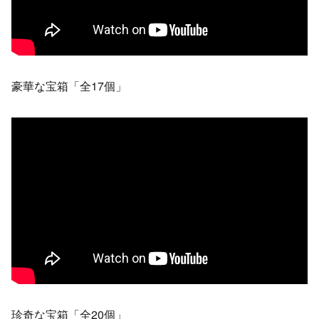
豪華な宝箱「全17個」
珍奇な宝箱「全20個」