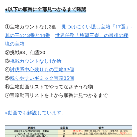
●以下の順番に全部見つかるまで確認
①宝箱カウントなし3個
見つけにくい隠し宝箱「17選」-
其の三の13番と14番
世界任務「悠望三畳」の最後の秘
境の宝箱
②挑戦63、仙霊20
③
挑戦カウントなし1か所
④
討伐系中心残りもの宝箱32個
⑤
残りやすいギミック宝箱35個
⑥宝箱動画リストでやってなさそうな物
⑦宝箱動画リストを上から順番に見つかるまで
※動画でも解説しています。