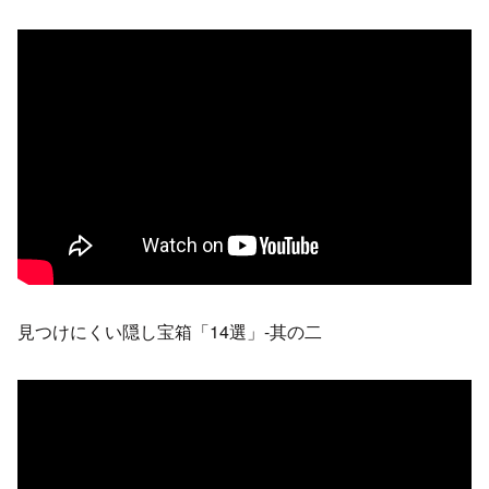
見つけにくい隠し宝箱「14選」-其の二