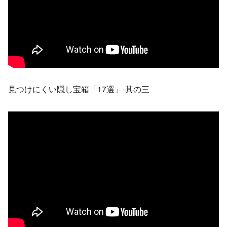
見つけにくい隠し宝箱「17選」-其の三