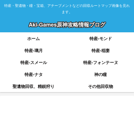
特産・聖遺物・瞳・宝箱、アチーブメントなどの回収ルートマップ画像を見れ
ます。
Aki-Games原神攻略情報ブログ
ホーム
特産-モンド
特産-璃月
特産-稲妻
特産-スメール
特産-フォンテーヌ
特産-ナタ
神の瞳
聖遺物回収、精鋭狩り
その他回収物