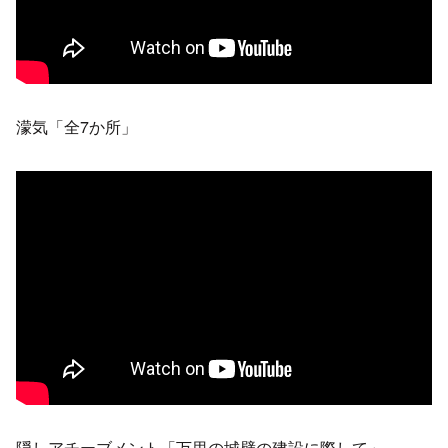
濛気「全7か所」
隠しアチーブメント「万里の城壁の建設に際して」