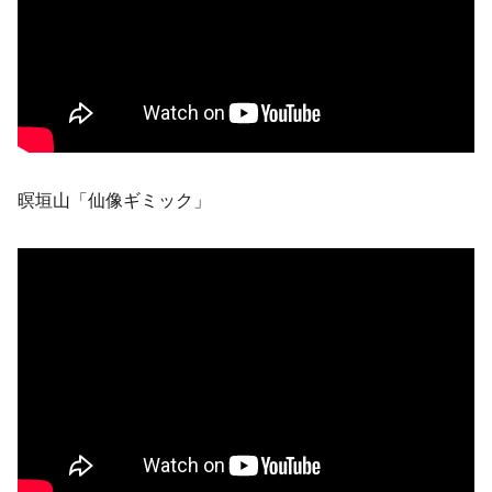
暝垣山「仙像ギミック」