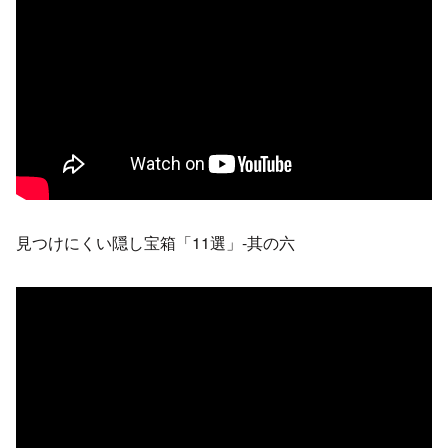
見つけにくい隠し宝箱「11選」-其の六