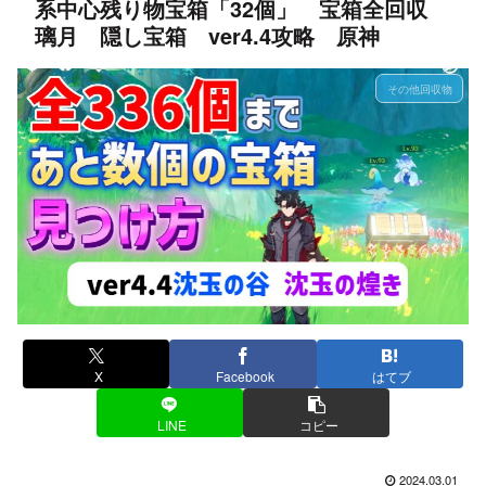
系中心残り物宝箱「32個」 宝箱全回収
璃月 隠し宝箱 ver4.4攻略 原神
その他回収物
X
Facebook
はてブ
LINE
コピー
2024.03.01