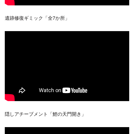
遺跡修復ギミック「全7か所」
隠しアチーブメント「鯉の天門開き」