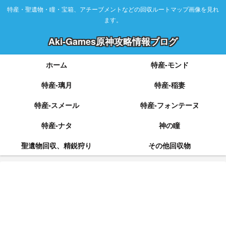
特産・聖遺物・瞳・宝箱、アチーブメントなどの回収ルートマップ画像を見れ
ます。
Aki-Games原神攻略情報ブログ
ホーム
特産-モンド
特産-璃月
特産-稲妻
特産-スメール
特産-フォンテーヌ
特産-ナタ
神の瞳
聖遺物回収、精鋭狩り
その他回収物