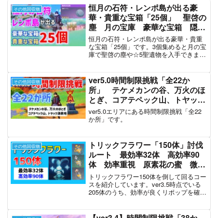
恒月の石符・レンポ島が出る豪
その他回収物
華・貴重な宝箱「25個」 聖啓の
塵 月の宝庫 豪華な宝箱 隠し
宝箱 地霊壇 ナド・クライ 祈
恒月の石符・レンポ島が出る豪華・貴重
聖のエリクシルから変わりまし
な宝箱「25個」です。3個集めると月の宝
庫で聖啓の塵や☆5聖遺物を入手できま
た 原神 攻略
す。恒月の石符・レンポ島は、レンポ島
にある豪華な宝箱、貴重な宝箱からラン
ダムで出てきます。
ver5.0時間制限挑戦「全22か
その他回収物
所」 テケメカンの谷、万火のほ
とぎ、コアテペック山、トヤック
源泉地 燼炎の冒険者・１ ナ
ver5.0エリアにある時間制限挑戦「全22
タ ver5.0 原神
か所」です。
トリックフラワー「150体」討伐
その他回収物
ルート 最効率32体 高効率90
体 効率重視 原素花の蜜 微光
花の蜜 トリックフラワーの蜜
トリックフラワー150体を倒して回るコー
【ver3.5攻略】 モンド 璃月
スを紹介しています。ver3.5時点でいる
205体のうち、効率が良くリポップを確認
スメール 稲妻 淵下宮 原神
できた150体を選んでいます。また、最効
率32体コース、高効率90体コースも紹介
しています。
【ver3.4】時間制限挑戦「38か