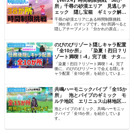
その他回収物
所」千尋の砂漠エリア 見逃しチ
ェック 隠し宝箱 ギミック解
説 【ver3.4攻略】 スメー
千尋の砂漠エリアにある時間制限挑戦
ル 原神 Genshin
「38か所」のマップです。6か所調べると
隠しアチーブメント「分かれの原点」を
達成できます。また、6番を調べると、赤
砂の石板の権能ランクアップできます。
のびのびリゾート隠しキャラ配置
その他回収物
「全10か所」 「染夏！烈日？リ
ゾート満喫！-4」完了後 ナタ
原神 ver5.8
「染夏！烈日？リゾート満喫！-4」完了
後に、のびのびリゾートで会える隠しキ
ャラ配置「全10か所」を紹介していま
す。※夏イベ後もいるかは不明。
共鳴ハーモニックパイプ「全15か
その他回収物
所」 泡とパイプのギミック モ
ルテ地区 エリニュス山林地区
ver4.2攻略 原神
泡とパイプのギミック、共鳴ハーモニッ
クパイプ「全15か所」を紹介していま
す。