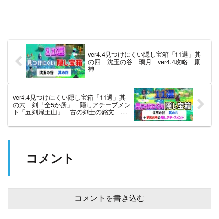
ver4.4見つけにくい隠し宝箱「11選」其
の四 沈玉の谷 璃月 ver4.4攻略 原
神
ver4.4見つけにくい隠し宝箱「11選」其
の六 剣「全5か所」 隠しアチーブメン
ト「五剣帰王山」 古の剣士の銘文 古
い木材 沈玉の谷 璃月 ver4.4攻
略 原神
コメント
コメントを書き込む