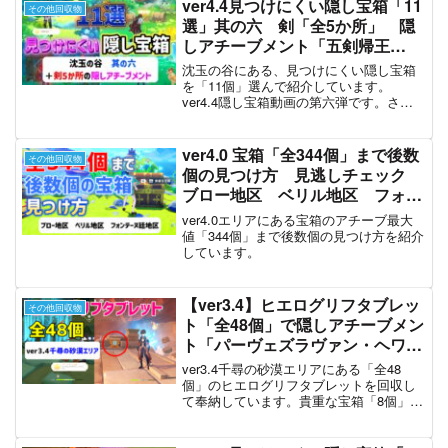
ver4.4見つけにくい隠し宝箱「11
その他回収物
選」其の六 剣「全5か所」 隠
しアチーブメント「五剣帰王
山」 古の剣士の銘文 古い木
沈玉の谷にある、見つけにくい隠し宝箱
材 沈玉の谷 璃月 ver4.4攻
を「11個」選んで紹介しています。
ver4.4隠し宝箱動画の第六弾です。さら
略 原神
に、剣を5か所調べると取れる隠しアチー
ブメント「五剣帰王山」を達成していま
す。
ver4.0 宝箱「全344個」まで後数
その他回収物
個の見つけ方 見逃しチェック
ブロー地区 ベリル地区 フォン
テーヌ廷地区 フォンテーヌ・澄
ver4.0エリアにある宝箱のアチーブ最大
み渡った白露の泉舞・1 隠し宝
値「344個」まで後数個の見つけ方を紹介
しています。
箱 全回収 【ver4.2攻略】 原
神
【ver3.4】ヒエログリフタブレッ
その他回収物
ト「全48個」で隠しアチーブメン
ト「パーヴェズラヴァン・ヘワッ
ラー」 千尋の砂漠 【ver3.4攻
ver3.4千尋の砂漠エリアにある「全48
略】 スメール 原神 Genshin
個」のヒエログリフタブレットを回収し
て奉納しています。貴重な宝箱「8個」と
隠しアチーブメント「パーヴェズラヴァ
ン・ヘワッラー」を達成しています。