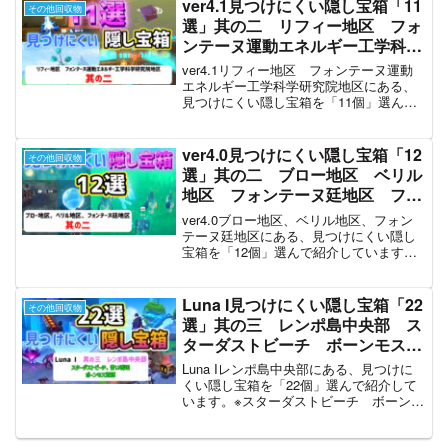
ver4.1見つけにくい隠し宝箱「11
その他回収物
選」其の二 リフィー地区 フォ
ンテーヌ運動エネルギー工学科学
研究院地区 フォンテーヌ
ver4.1リフィー地区 フォンテーヌ運動
【ver4.1攻略】 原神
エネルギー工学科学研究院地区にある、
見つけにくい隠し宝箱を「11個」選んで
紹介しています。精巧な宝箱4個、普通の
宝箱7個を取っています。本動画はver4.1
隠し宝箱動画の第二弾です。
ver4.0見つけにくい隠し宝箱「12
その他回収物
選」其の二 ブロー地区 ベリル
地区 フォンテーヌ廷地区 フォ
ンテーヌ 【ver4.0攻略】 原神
ver4.0ブロー地区、ベリル地区、フォン
テーヌ廷地区にある、見つけにくい隠し
宝箱を「12個」選んで紹介しています。
貴重な宝箱1個、精巧な宝箱10個、普通の
宝箱1個を取っています。本動画はver4.0
隠し宝箱動画の第二弾です。
Luna I見つけにくい隠し宝箱「22
その他回収物
選」其の三 レンポ島中央部 ス
ターダストビーチ ボーンモス荒
原 青い琥珀 ナド・クライ コ
Luna Iレンポ島中央部にある、見つけに
ンパスに反応しないものも含む
くい隠し宝箱を「22個」選んで紹介して
います。※スターダストビーチ ボーンモ
豪華な宝箱 貴重な宝箱 原神
ス荒原 青い琥珀周辺コンパスに反応し
攻略
ないものも含みます。Luna I隠し宝箱動