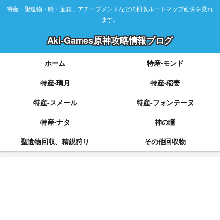
特産・聖遺物・瞳・宝箱、アチーブメントなどの回収ルートマップ画像を見れ
ます。
Aki-Games原神攻略情報ブログ
ホーム
特産-モンド
特産-璃月
特産-稲妻
特産-スメール
特産-フォンテーヌ
特産-ナタ
神の瞳
聖遺物回収、精鋭狩り
その他回収物