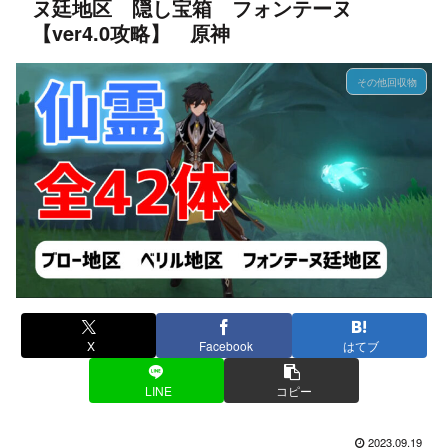
ヌ廷地区 隠し宝箱 フォンテーヌ
【ver4.0攻略】 原神
その他回収物
X
Facebook
はてブ
LINE
コピー
2023.09.19