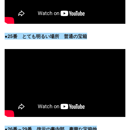
●25番 とても明るい場所 普通の宝箱
●26番～29番 啓示の書内部 豪華な宝箱他