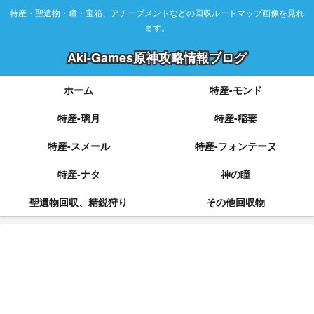
特産・聖遺物・瞳・宝箱、アチーブメントなどの回収ルートマップ画像を見れ
ます。
Aki-Games原神攻略情報ブログ
ホーム
特産-モンド
特産-璃月
特産-稲妻
特産-スメール
特産-フォンテーヌ
特産-ナタ
神の瞳
聖遺物回収、精鋭狩り
その他回収物