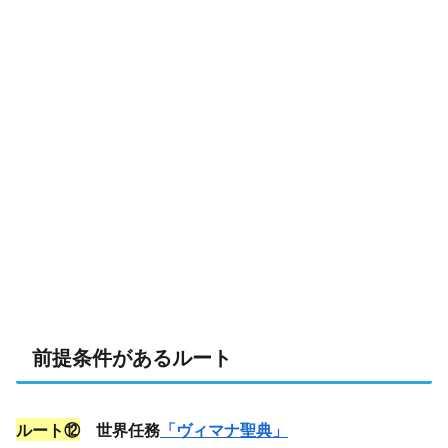
前提条件があるルート
ルート⑫
世界任務
「ヴィマナ聖典」