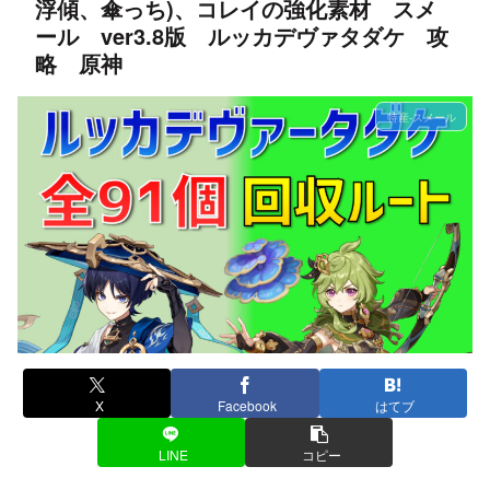
浮傾、傘っち)、コレイの強化素材 スメ
ール ver3.8版 ルッカデヴァタダケ 攻
略 原神
特産-スメール
X
Facebook
はてブ
LINE
コピー