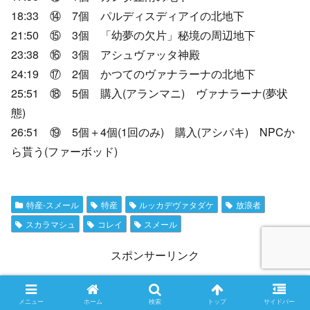
18:33 ⑭ 7個 パルディスディアイの北地下
21:50 ⑮ 3個 「幼夢の欠片」秘境の周辺地下
23:38 ⑯ 3個 アシュヴァッタ神殿
24:19 ⑰ 2個 かつてのヴァナラーナの北地下
25:51 ⑱ 5個 購入(アランマニ) ヴァナラーナ(夢状
態)
26:51 ⑲ 5個＋4個(1回のみ) 購入(アシパキ) NPCか
ら貰う(ファーボッド)
特産-スメール
特産
ルッカデヴァタダケ
放浪者
スカラマシュ
コレイ
スメール
スポンサーリンク
メニュー
ホーム
検索
トップ
サイドバー