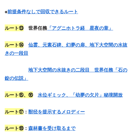
※
前提条件なしで回収できるルート
ルート⑬
世界任務
「アグニホトラ経 星夜の章」
ルート⑭
仙霊、元素石碑、幻夢の扉、地下大空間の水抜
きの一段目
地下大空間の水抜きの二段目 世界任務「石の
錠の伝説」
ルート
⑮、⑯
水位ギミック、「幼夢の欠片」秘境開放
ルート⑰
：
獣径を提示するメロディー
ルート⑱
：
森林書を受け取るまで