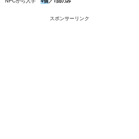
NPCから入手
4個
／1回のみ
スポンサーリンク