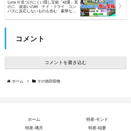
Luna Ⅳ見つけにくい隠し宝箱「42選」其
の二 波追いの峠 ナド・クライ コン
パスに反応しないものも含む 豪華な宝
箱 貴重な宝箱 原神 攻略
コメント
コメントを書き込む
ホーム
その他回収物
ホーム
特産-モンド
特産-璃月
特産-稲妻