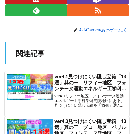
Aki-Games/あきゲームズ
関連記事
ver4.1見つけにくい隠し宝箱「13
その他回収物
選」其の一 リフィー地区 フォ
ンテーヌ運動エネルギー工学科学
研究院地区 フォンテーヌ
ver4.1リフィー地区 フォンテーヌ運動
【ver4.1攻略】 原神
エネルギー工学科学研究院地区にある、
見つけにくい隠し宝箱を「13個」選んで
紹介しています。貴重な宝箱1個、精巧な
宝箱8個、普通の宝箱4個を取っていま
す。本動画はver4.1隠し宝箱動画の第一
ver4.0見つけにくい隠し宝箱「13
その他回収物
弾です。
選」其の三 ブロー地区 ベリル
地区 フォンテーヌ廷地区 フォ