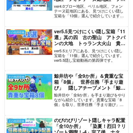
ンテーヌ 【ver4.0攻略】 原神
ver4.0ブロー地区、ベリル地区、フォン
テーヌ廷地区にある、見つけにくい隠し
宝箱を「13個」選んで紹介しています。
豪華な宝箱1個、貴重な宝箱1個、精巧な
宝箱5個、普通の宝箱4個、珍奇な宝箱2個
を取っています。本動画はver4.0隠し宝
ver5.5見つけにくい隠し宝箱「11
その他回収物
箱動画の第三弾です。
選」其の四 古の聖山 アトクパ
ンの大地 トゥラン大火山 貴重
な宝箱 ナタ 原神 攻略
ver5.5エリアにある、見つけにくい隠し
宝箱を「11個」選んで紹介しています。
ver5.5隠し宝箱動画の第四弾です。
鯨井坊や「全9か所」＆貴重な宝
その他回収物
箱「8個」 世界任務「手まり遊
び」 隠しアチーブメント「鯨井
御殿流手まり術」 稲妻 攻略
鯨井坊や「全9か所」を手まり遊びをやり
原神
ながら紹介しています。貴重な宝箱「8
個」を取り、世界任務「手まり遊び」を
やって隠しアチーブメント「鯨井御殿流
手まり術」も取っています。
のびのびリゾート隠しキャラ配置
その他回収物
「全10か所」 「染夏！烈日？リ
ゾート満喫！-4」完了後 ナタ