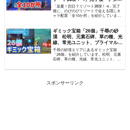
原神 ver5.8
「染夏！烈日？リゾート満喫！-4」完了
後に、のびのびリゾートで会える隠しキ
ャラ配置「全10か所」を紹介していま
す。※夏イベ後もいるかは不明。
ギミック宝箱「26個」千尋の砂
その他回収物
漠 松明、元素石碑、草の種、光
線、常光ユニット、プライマル火
種 見逃しチェック 隠し宝箱
千尋の砂漠エリアにあるギミック宝箱
ギミック解説 【ver3.4攻略】
「26個」を紹介しています。松明、元素
石碑、草の種、光線、常光ユニット、プ
スメール 原神 Genshin
ライマル火種によるギミックです。
スポンサーリンク