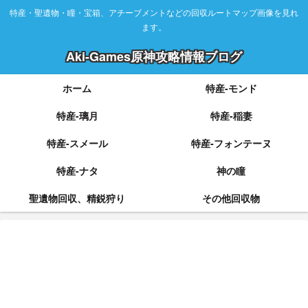
特産・聖遺物・瞳・宝箱、アチーブメントなどの回収ルートマップ画像を見れ
ます。
Aki-Games原神攻略情報ブログ
ホーム
特産-モンド
特産-璃月
特産-稲妻
特産-スメール
特産-フォンテーヌ
特産-ナタ
神の瞳
聖遺物回収、精鋭狩り
その他回収物