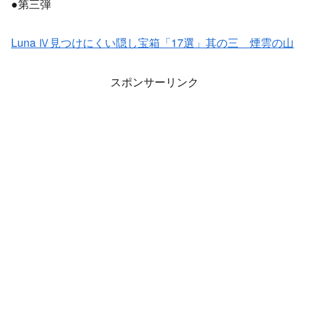
●第三弾
Luna Ⅳ見つけにくい隠し宝箱「17選」其の三 煙雲の山
スポンサーリンク