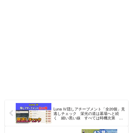
Luna Ⅳ隠しアチーブメント「全20個」見
逃しチェック 栄光の道は墓場へと続
く 細い黒い線 すべては時機次第 地
面に落とすな 優雅に浮かび跳ねる 原
神 攻略