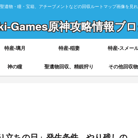
聖遺物・瞳・宝箱、アチーブメントなどの回収ルートマップ画像を見れ
ki-Games原神攻略情報ブ
特産-璃月
特産-稲妻
特産-スメー
神の瞳
聖遺物回収、精鋭狩り
その他回収物
り立ちの日」発生条件、やり残しの