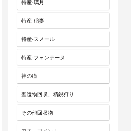
特産-璃月
特産-稲妻
特産-スメール
特産-フォンテーヌ
神の瞳
聖遺物回収、精鋭狩り
その他回収物
アチーブメント