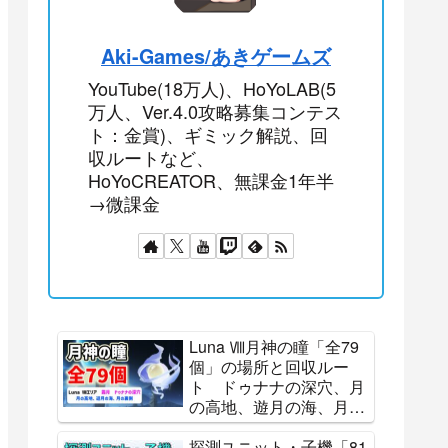
Aki-Games/あきゲームズ
YouTube(18万人)、HoYoLAB(5
万人、Ver.4.0攻略募集コンテス
ト：金賞)、ギミック解説、回
収ルートなど、
HoYoCREATOR、無課金1年半
→微課金
Luna Ⅷ月神の瞳「全79
個」の場所と回収ルー
ト ドゥナナの深穴、月
の高地、遊月の海、月の
裏側 霜月 全回収 ナ
ド・クライ All 79
探測ユニット・子機「81