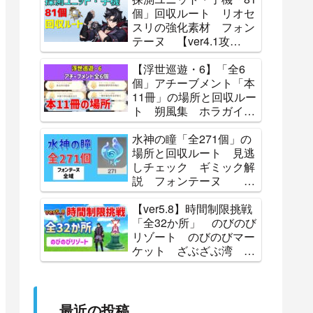
Lunoculus Locations 攻
個」回収ルート リオセ
略 原神
スリの強化素材 フォン
テーヌ 【ver4.1攻
略】 探索 原神 ALL
81 Subdetection Unit
【浮世巡遊・6】「全6
Locations Genshin
個」アチーブメント「本
11冊」の場所と回収ルー
ト 朔風集 ホラガイの
残響 蒼星フェイ史略
怪盗レッド・ミラーの伝
水神の瞳「全271個」の
説 辺境夜話 北の果
場所と回収ルート 見逃
て、祈りの歌 Luna
しチェック ギミック解
Ⅳ 攻略 原神
説 フォンテーヌ
【攻略】 原神
Genshin
【ver5.8】時間制限挑戦
「全32か所」 のびのび
リゾート のびのびマー
ケット ざぶざぶ湾 ひ
ゅうひゅう丘 パイン
峠 ティティ島 パイン
町 チョコタスタウン
見逃しチェック 原神
最近の投稿