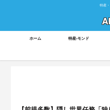
特産・
A
ホーム
特産-モンド
【前提多数】隠し世界任務「独