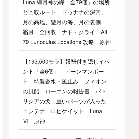
Luna Ⅷ月神の瞳「全79個」の場所
と回収ルート ドゥナナの深穴、
月の高地、遊月の海、月の裏側
霜月 全回収 ナド・クライ All
79 Lunoculus Locations 攻略 原神
【193,500モラ】報酬付き隠しイベ
ント「全6個」 ドーンマンポー
ト 特製香水・風止み フィオン
の風船 ローエンの報告書 パト
リシアの犬 重いパーツが入った
コンテナ ロヒケイット Luna
Ⅵ 原神