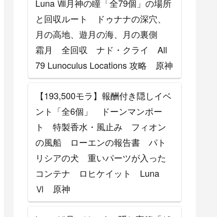
Luna Ⅷ月神の瞳「全79個」の場所
と回収ルート ドゥナナの深穴、
月の高地、遊月の海、月の裏側
霜月 全回収 ナド・クライ All
79 Lunoculus Locations 攻略 原神
【193,500モラ】報酬付き隠しイベ
ント「全6個」 ドーンマンポー
ト 特製香水・風止み フィオン
の風船 ローエンの報告書 パト
リシアの犬 重いパーツが入った
コンテナ ロヒケイット Luna
Ⅵ 原神