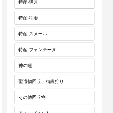
特産-璃月
特産-稲妻
特産-スメール
特産-フォンテーヌ
神の瞳
聖遺物回収、精鋭狩り
その他回収物
アチーブメント