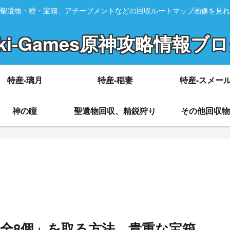
聖遺物・瞳・宝箱、アチーブメントなどの回収ルートマップ画像を見れ
ki-Games原神攻略情報ブ
特産-璃月
特産-稲妻
特産-スメー
神の瞳
聖遺物回収、精鋭狩り
その他回収物
「全8個」を取る方法 貴重な宝箱