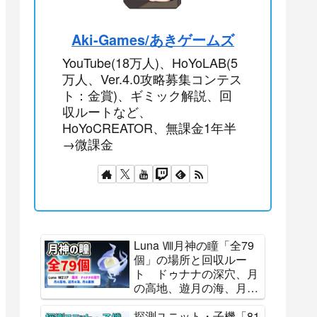
Aki-Games/あきゲームズ
YouTube(18万人)、HoYoLAB(5
万人、Ver.4.0攻略募集コンテス
ト：金賞)、ギミック解説、回
収ルートなど、
HoYoCREATOR、無課金1年半
→微課金
Luna Ⅷ月神の瞳「全79
個」の場所と回収ルー
ト ドゥナナの深穴、月
の高地、遊月の海、月の
裏側 霜月 全回収 ナ
ド・クライ All 79
探測ユニット・子機「81