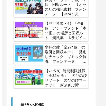
Lunoculus Locations 攻
個」回収ルート リオセ
略 原神
スリの強化素材 フォン
テーヌ 【ver4.1攻
略】 探索 原神 ALL
81 Subdetection Unit
【浮世巡遊・6】「全6
Locations Genshin
個」アチーブメント「本
11冊」の場所と回収ルー
ト 朔風集 ホラガイの
残響 蒼星フェイ史略
怪盗レッド・ミラーの伝
水神の瞳「全271個」の
説 辺境夜話 北の果
場所と回収ルート 見逃
て、祈りの歌 Luna
しチェック ギミック解
Ⅳ 攻略 原神
説 フォンテーヌ
【攻略】 原神
Genshin
【ver5.8】時間制限挑戦
「全32か所」 のびのび
リゾート のびのびマー
ケット ざぶざぶ湾 ひ
ゅうひゅう丘 パイン
峠 ティティ島 パイン
町 チョコタスタウン
見逃しチェック 原神
最近の投稿