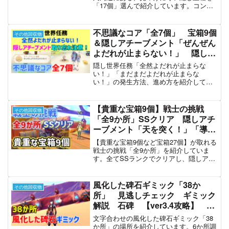
「17個」選んで紹介しています。コンパ
イ 原神 攻略
スに反応しないものも含みます。Luna I
隠し宝箱動画の第六弾です。
不思議なコア「全7個」 宝箱9個
その他回収物
＆隠しアチーブメント「ぜんぜん
よだれが止まらない！」 隠し世
界任務「全然よだれが止まらな
隠し世界任務「全然よだれが止まらな
い！」「まだまだよだれが止まら
い！」「まだまだよだれが止まらな
い！」の発生方法、進め方を紹介してい
ない！」 ギミック解説 ver4.0
ます。不思議なコア「全7個」を取って、
攻略 原神
隠しアチーブメント「全然よだれが止ま
らない！」を達成しています。貴重な宝
【貴重な宝箱9個】戦士の挑戦
その他回収物
箱を9個取ることができ、任務完了で30原
「全9か所」SSクリア 隠しアチ
石もらえます。
ーブメント「天を突く！」「導く
薬指の縄」「ゲッコーステイ
【貴重な宝箱9個など宝箱27個】が取れる
ツ」 緑曜石・藍曜石・黄曜石の
戦士の挑戦「全9か所」を紹介していま
す。全てSSランクでクリアし、隠しアチ
欠片 勇士 隠し宝箱 ナタ
ーブメント「天を突く！」「導く薬指の
ver5.0 原神
縄」「ゲッコーステイツ」も達成してい
ます。貴重な宝箱9個、精巧な宝箱9個、
風化した碑石ギミック「38か
その他回収物
普通の宝箱9個、藍曜石の欠片1個を取っ
所」 見逃しチェック ギミック
ています。※曜石の欠片は各部族が治める
解説 石碑 【ver3.4攻略】 ス
エリアの豪華な宝箱、貴重な宝箱からラ
メール 千尋の砂漠エリア 原
ンダムで出る。
文字合わせの風化した碑石ギミック「38
神 Genshin
か所」の場所を紹介しています。6か所調