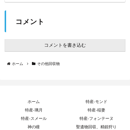
ェック スメール 【ver3.6攻略】 原
神
コメント
コメントを書き込む
ホーム
その他回収物
ホーム
特産-モンド
特産-璃月
特産-稲妻
特産-スメール
特産-フォンテーヌ
神の瞳
聖遺物回収、精鋭狩り