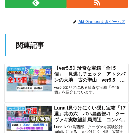
Aki-Games/あきゲームズ
関連記事
【ver5.5】珍奇な宝箱「全15
その他回収物
個」 見逃しチェック アトクパ
ンの大地 古の聖山 ver5.5 原
神 攻略
ver5.5エリアにある珍奇な宝箱「全15
個」を紹介しています。
Luna I見つけにくい隠し宝箱「17
その他回収物
選」其の六 パハ島西部-1 クー
ヴァキ実験設計局周辺 コンパス
に反応しないものも含む 点呼
Luna Iパハ島西部、クーヴァキ実験設計
整列 ファデュイ ナド・クラ
局周辺にある、見つけにくい隠し宝箱を