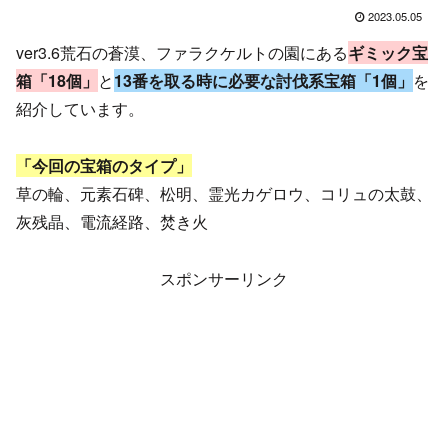
2023.05.05
ver3.6荒石の蒼漠、ファラクケルトの園にある
ギミック宝
箱「18個」
と
13番を取る時に必要な討伐系宝箱「1個」
を
紹介しています。
「今回の宝箱のタイプ」
草の輪、元素石碑、松明、霊光カゲロウ、コリュの太鼓、
灰残晶、電流経路、焚き火
スポンサーリンク