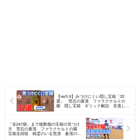
【ver3.6】みつけにくい隠し宝箱「32
選」 荒石の蒼漠 ファラクケルトの
園 隠し宝箱 ギミック解説 見逃しチ
ェック 隠し宝箱 スメール 【ver3.6
攻略】 原神
「全247個」まで後数個の宝箱の見つけ
方 荒石の蒼漠 ファラクケルトの園
宝箱全回収 精霊のいる荒漠 蒼漠の囿
土 隠し宝箱 ギミック解説 見逃しチ