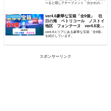
べると隠しアチーブメント「分かれの原
点」を達成できます。また、6番を調べる
と、赤砂の石板の権能ランクアップでき
ます。
ver4.6豪華な宝箱「全9個」 往
その他回収物
日の海 ペトリコール ノストイ
地区 フォンテーヌ ver4.6攻
略 原神
ver4.6エリアにある豪華な宝箱「全9個」
を紹介しています。
スポンサーリンク