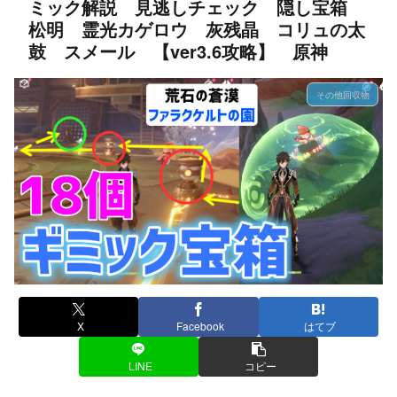
ミック解説 見逃しチェック 隠し宝箱
松明 霊光カゲロウ 灰残晶 コリュの太
鼓 スメール 【ver3.6攻略】 原神
その他回収物
X
Facebook
はてブ
LINE
コピー