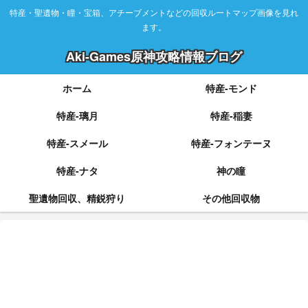
特産・聖遺物・瞳・宝箱、アチーブメントなどの回収ルートマップ画像を見れ
ます。
Aki-Games原神攻略情報ブログ
ホーム
特産-モンド
特産-璃月
特産-稲妻
特産-スメール
特産-フォンテーヌ
特産-ナタ
神の瞳
聖遺物回収、精鋭狩り
その他回収物