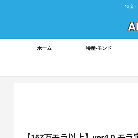
特産・
A
ホーム
特産-モンド
【157万モラ以上】ver4.0 