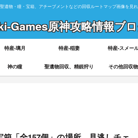
聖遺物・瞳・宝箱、アチーブメントなどの回収ルートマップ画像を見れ
ki-Games原神攻略情報ブ
特産-璃月
特産-稲妻
特産-スメー
神の瞳
聖遺物回収、精鋭狩り
その他回収物
モラ宝箱「全157個」の場所 見逃しチェ