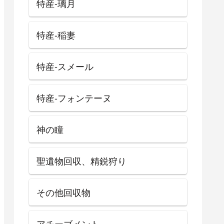
特産-璃月
特産-稲妻
特産-スメール
特産-フォンテーヌ
神の瞳
聖遺物回収、精鋭狩り
その他回収物
アチーブメント