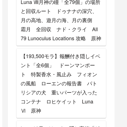
Luna Ⅷ月神の瞳「全79個」の場所
と回収ルート ドゥナナの深穴、
月の高地、遊月の海、月の裏側
霜月 全回収 ナド・クライ All
79 Lunoculus Locations 攻略 原神
【193,500モラ】報酬付き隠しイベ
ント「全6個」 ドーンマンポー
ト 特製香水・風止み フィオン
の風船 ローエンの報告書 パト
リシアの犬 重いパーツが入った
コンテナ ロヒケイット Luna
Ⅵ 原神