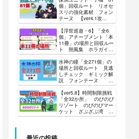
Lunoculus Locations 攻
個」回収ルート リオセ
略 原神
スリの強化素材 フォン
テーヌ 【ver4.1攻
略】 探索 原神 ALL
81 Subdetection Unit
【浮世巡遊・6】「全6
Locations Genshin
個」アチーブメント「本
11冊」の場所と回収ルー
ト 朔風集 ホラガイの
残響 蒼星フェイ史略
怪盗レッド・ミラーの伝
水神の瞳「全271個」の
説 辺境夜話 北の果
場所と回収ルート 見逃
て、祈りの歌 Luna
しチェック ギミック解
Ⅳ 攻略 原神
説 フォンテーヌ
【攻略】 原神
Genshin
【ver5.8】時間制限挑戦
「全32か所」 のびのび
リゾート のびのびマー
ケット ざぶざぶ湾 ひ
ゅうひゅう丘 パイン
峠 ティティ島 パイン
町 チョコタスタウン
見逃しチェック 原神
最近の投稿